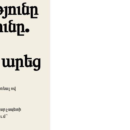
յունը
ւնը.
 արեց
նալով  
արչապետի 
ւմ՝ 