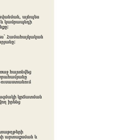
նվանման, այնպես
նաև կամրապնդի
նքը:
 ես` Համահայկական
րյանը:
ռաջ հայտնվեց
Աբրահամյանը
 Ռուսաստանում
բազմակի կրճատման
ող իրենց
ստաթղթերի
րի արտաքսման և