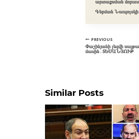
արտաքսման մորատո
Գերման Նապոլսկի
Post
PREVIOUS
Փաշինյանի լեզվի սայթա
navigation
մասին․ՏԵՍԱՆՅՈՒԹ
Similar Posts