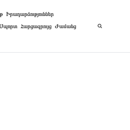
թ
Իրադարձություններ
Սպորտ
Հարցազրույց
Ժամանց