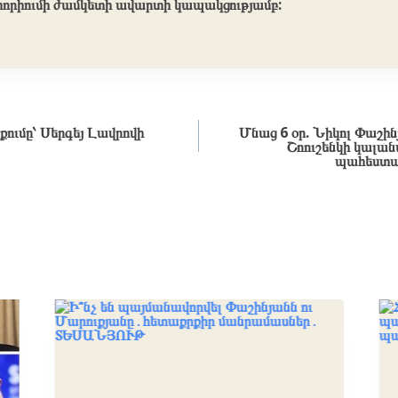
րիումի ժամկետի ավարտի կապակցությամբ:
քումը՝ Սերգեյ Լավրովի
Մնաց 6 օր. Նիկոլ Փաշին
Շոուշենկի կալա
պահեստազ