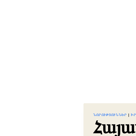
ՆՈՐՈՒԹՅՈՒՆՆԵՐ
|
Ի
Հայա