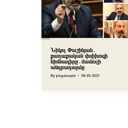
 իրենց
Նիկոլ Փաշինյան․
ն,
քաղաքական փսիխոզի
հիմնադիրը․մամուլի
պարակ»
անդրադարձը
By
редакция
06.05.2021