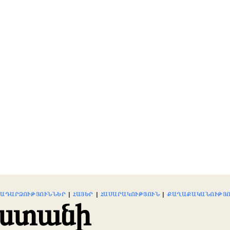
ՐԱԴԱՐՁՈՒԹՅՈՒՆՆԵՐ
|
ՀԱՅԵՐ
|
ՀԱՍԱՐԱԿՈՒԹՅՈՒՆ
|
ՔԱՂԱՔԱԿԱՆՈՒԹՅ
ստանի