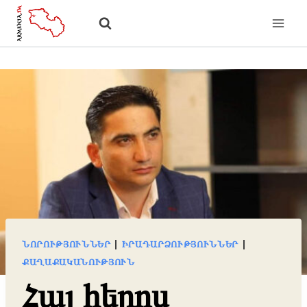
Skip
to
content
ՆՈՐՈՒԹՅՈՒՆՆԵՐ
|
ԻՐԱԴԱՐՁՈՒԹՅՈՒՆՆԵՐ
|
ՔԱՂԱՔԱԿԱՆՈՒԹՅՈՒՆ
Հայ հերոս