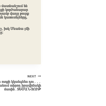
բ մատնանշում են
անքի կործանարար
թյամբ վաղը թուրք
ն կառուսելները,
շ, իսկ Սևանա լճի
ը։
NEXT
և ոտքի կկանգնես դու․․․
անում տիրող իրավիճակի
մասին․ՏԵՍԱՆՅՈՒԹ