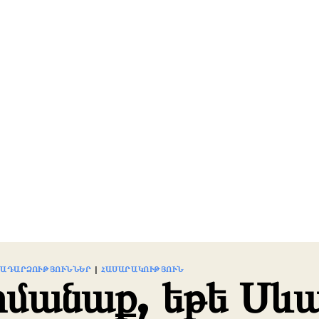
ՐԱԴԱՐՁՈՒԹՅՈՒՆՆԵՐ
|
ՀԱՍԱՐԱԿՈՒԹՅՈՒՆ
մանաք, եթե Սև