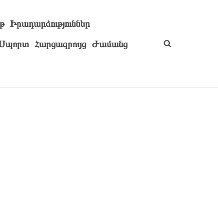
թ
Իրադարձություններ
Սպորտ
Հարցազրույց
Ժամանց