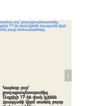
Կարևոր լուր՝
Ահազան
քաղաքապետարանից․
դարձել 
Ապրիլի 17-ին փակ կլինեն
ակնառու
Հրազդանի կիրճ տանող բոլոր
By
редакц