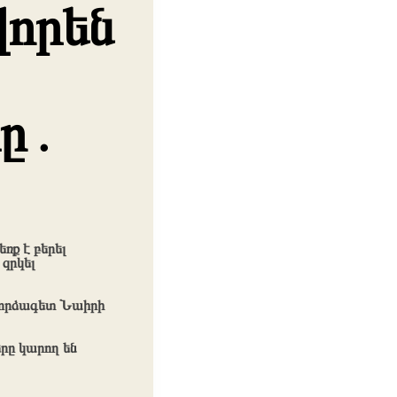
վորեն
րը․
ռք է բերել
զրկել
ի փորձագետ Նաիրի
րը կարող են