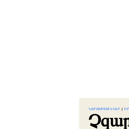
ՆՈՐՈՒԹՅՈՒՆՆԵՐ
|
Ի
Չզար