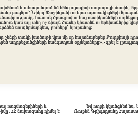
 վախենում և ահազանգում եմ հենց այսպիսի ապագայի մասին, եր
մանը բացելու՝ Նիկոլ Փաշինյանի ու նրա աթոռակիցների երազ
անասիրությամբ, հատուկ ծրագրով ու հայ ոստիկանների ուղեկցու
նում կամ այլ տեղ ոչ միայն ծառեր կհատեն ու երեխաներից կխլե
րձնեն սուպերմարկետ, բուհերը՝ հյուրանոց։
ր շենքի տակի խանութի վրա մի օր հայտնաբերեք Թուրքիայի դրո
րեն ադրբեջանցիների հանգստյան օբյեկտները»,-գրել է լրագրող
հայ ռազմագերիների և
Եվ ոտքի կկանգնեմ ես, 
իվը․ՀՀ նախագահը դիմել է
Ռուբեն Գրիգորյանը Հայաստ