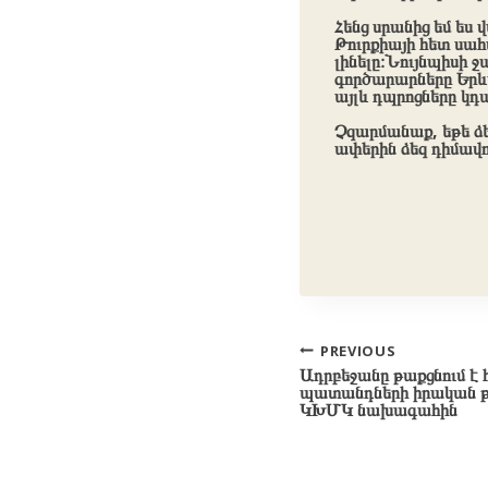
Հենց սրանից եմ ես
Թուրքիայի հետ սահ
լինելը։Նույնպիսի ջ
գործարարները Երևա
այլև դպրոցները կդա
Չզարմանաք, եթե ձե
ափերին ձեզ դիմավո
Post
PREVIOUS
Ադրբեջանը թաքցնում է 
navigation
պատանդների իրական թ
ԿԽՄԿ նախագահին