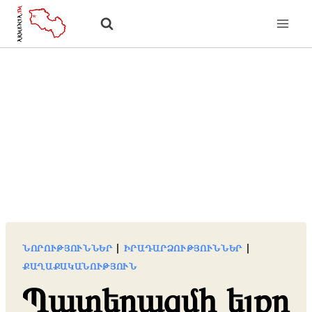
Skip
to
content
ՆՈՐՈՒԹՅՈՒՆՆԵՐ
|
ԻՐԱԴԱՐՁՈՒԹՅՈՒՆՆԵՐ
|
ՔԱՂԱՔԱԿԱՆՈՒԹՅՈՒՆ
Պատերազմի ելքը