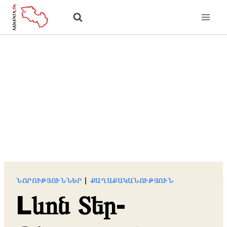
Skip
to
content
ՆՈՐՈՒԹՅՈՒՆՆԵՐ
|
ՔԱՂԱՔԱԿԱՆՈՒԹՅՈՒՆ
Lևոն Տեր-