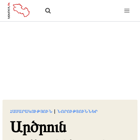
Skip
to
content
ՀԱՍԱՐԱԿՈՒԹՅՈՒՆ
|
ՆՈՐՈՒԹՅՈՒՆՆԵՐ
Արծրուն