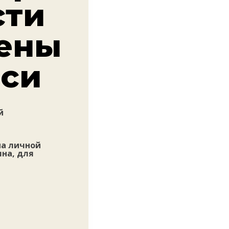
сти
дены
иси
й
на личной
яна, для