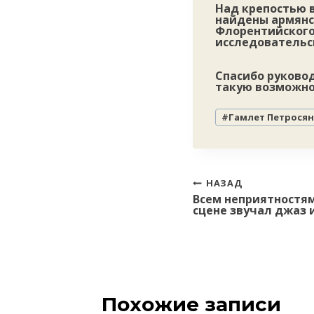
Над крепостью в
найдены армянс
Флорентийского
исследовательс
Спасибо руково
такую возможно
Метки
#
Гамлет Петросян
записи:
Навигация
НАЗАД
Всем неприятностям
по
сцене звучал джаз 
записям
Похожие записи