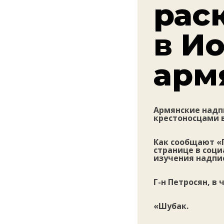
рас
в И
арм
Армянские надп
крестоносцами в
Как сообщают «Г
странице в соци
изучения надпи
Г-н Петросян, в 
«Шубак.