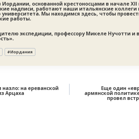
 Иордании, основанной крестоносцами в начале XII 
кие надписи, работают наши итальянские коллеги 
 университета. Мы находимся здесь, чтобы провест
кие работы.
дителю экспедиции, профессору Микеле Нучотти и в
сть».
#
Иордания
 назло: на ереванской
Еще один «ев
из Арцаха
армянской политике
провел встр