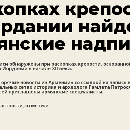
копках крепо
ордании най
янские надп
иси обнаружены при раскопках крепости, основанно
 Иордании в начале XII века.
орячие новости из Армении» со ссылкой на запись 
альных сетях историка и археолога Гамлета Петрос
сей приглашены армянские специалисты.
частности, отметил: