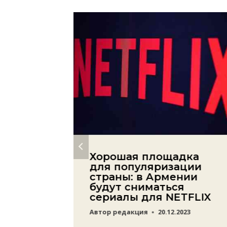
жность
Хорошая площадка
а
для популяризации
е:
страны: в Армении
будут сниматься
театр
сериалы для NETFLIX
нкт-
Автор
редакция
20.12.2023
нитьбу