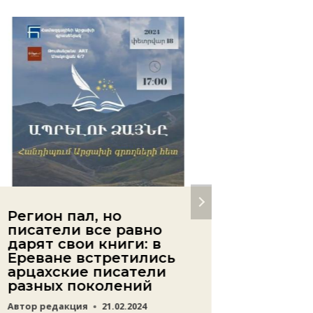
Регион пал, но
Памят
писатели все равно
годах 
дарят свои книги: в
откры
Ереване встретились
памят
арцахские писатели
Егише
разных поколений
Автор
ред
Автор
редакция
21.02.2024