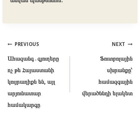
Post
PREVIOUS
NEXT
navigation
Ահազանգ․գյուղերը
Ֆուտբոլային
ոչ թե Հայաստանի
սխրանքը՝
կույրաղիքն են, այլ
համազգային
արյունատար
վերածննդի ելակետ
համակարգը