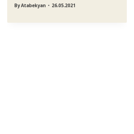
By
Atabekyan
26.05.2021