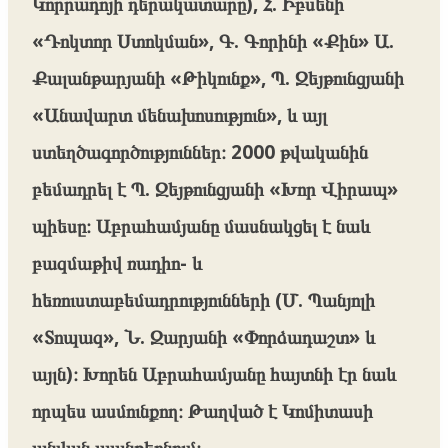
Կորրադոյի դերակատարը), Հ. Իբսենի
«Դոկտոր Ստոկման», Գ. Գորինի «Քին» Ա.
Քալանթարյանի «Թիկունք», Պ. Զեյթունցյանի
«Անավարտ մենախոսություն», և այլ
ստեղծագործություններ։ 2000 թվականին
բեմադրել է Պ. Զեյթունցյանի «Խոր Վիրապ»
պիեսը։ Աբրահամյանը մասնակցել է նաև
բազմաթիվ ռադիո- և
հեռուստաբեմադրությունների (Մ. Պանյոլի
«Տոպազ», Ն. Զարյանի «Փորձադաշտ» և
այլն)։ Խորեն Աբրահամյանը հայտնի էր նաև
որպես ասմունքող։ Թաղված է Կոմիտասի
անվան պանթեոնում։