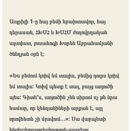
Ապրիլի 1-ը հայ բեմի երախտավոր, հայ
դերասան, ՀԽՍՀ և ԽՍՀՄ ժողովրդական
արտիստ, լուսահոգի Խորեն Աբրահամյանի
ծննդյան օրն է։
«Ես բեմում կռիվ եմ տալիս, բեմից դուրս կռիվ
եմ տալիս: Կռիվ պետք է տալ, բայց առյուծի
պես: Գիտե՞ս, առյուծին չեն սիրում ոչ թե նրա
համար, որ կենդանիների արքան է, այլ
որովհետև չի մլավում…»: Սա վարպետի
ինքնախոստովանություն-ապրելու