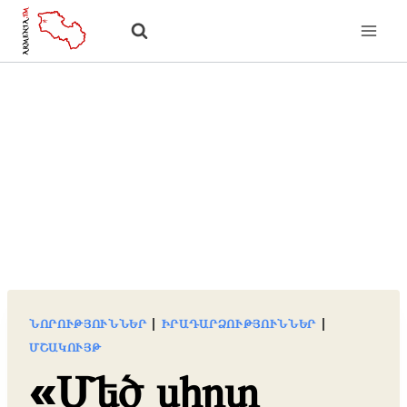
Skip
to
content
ՆՈՐՈՒԹՅՈՒՆՆԵՐ
|
ԻՐԱԴԱՐՁՈՒԹՅՈՒՆՆԵՐ
|
ՄՇԱԿՈՒՅԹ
«Մեծ սիրտ