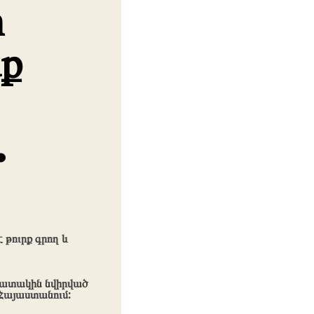
ի
նք
.
 է թուրք գրող և
իշատակին նվիրված
 Հայաստանում: