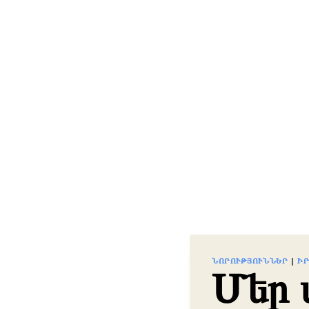
ՆՈՐՈՒԹՅՈՒՆՆԵՐ
|
Ի
Մեր 