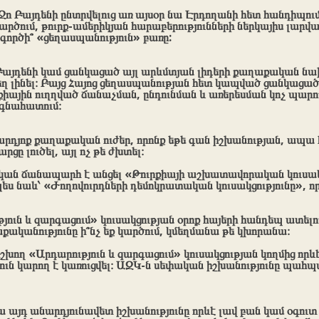
 Բայդենի ընտրվելուց առ այսօր նա Էրդողանի հետ հանդիպում
ք կարծում, թուրք-ամերիկյան հարաբերությունների ներկայիս լարվ
ագործի՞ «ցեղասպանություն» բառը:
 Բայդենի կամ ցանկացած այլ արևմտյան լիդերի քաղաքական նա
ղ լինել։ Բայց Հայոց ցեղասպանության հետ կապված ցանկացած
րքիային ուղղված ճանաչման, ընդունման և առերեսման կոչ պա
 գնահատում։
 արդյոք քաղաքական ուժեր, որոնք եթե գան իշխանության, ապա
ցը լուծել, այլ ոչ թե ժխտել։
ական ճանապարհ է անցել «Թուրքիայի աշխատավորական կուսակց
պես նաև՝ «Ժողովուրդների դեմոկրատական կուսակցությունը», որ
յուն և զարգացում» կուսակցության օրոք հայերի հանդեպ ատելու
ականությունը ի՞նչ եք կարծում, կմեղմանա թե կխորանա։
իշխող «Արդարություն և զարգացում» կուսակցության կողմից որև
ուն կարող է կառուցվել։ ԱԶԿ-ն սեփական իշխանությունը պահպ
ա այդ անարդյունավետ իշխանությունը որևէ լավ բան կամ օգուտ 