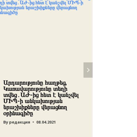
Արդարությունը հաղթեց,
Ապրիլի
Կառավարությունը տեղի
Թուրքի
տվեց․ԱԺ-ից հետ է կանչվել
նախարար
ՄԻՊ-ի անկախության
թուրքա
երաշխիքները վերացնող
մասին
օրինագիծը
By
редакц
By
редакция
08.04.2021