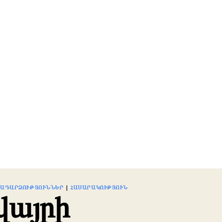
ՐԱԴԱՐՁՈՒԹՅՈՒՆՆԵՐ
|
ՀԱՍԱՐԱԿՈՒԹՅՈՒՆ
վայրի