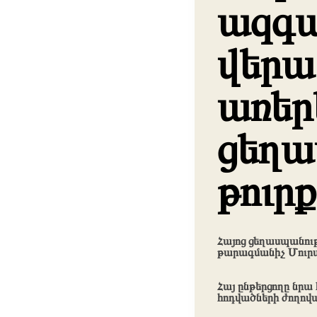
ազգա
վերա
առեր
ցեղա
թուրք
Հայոց ցեղասպանու
թարագմանիչ Մուրաթ
Հայ ընթերցողը նրա
հոդվածների ժողովա