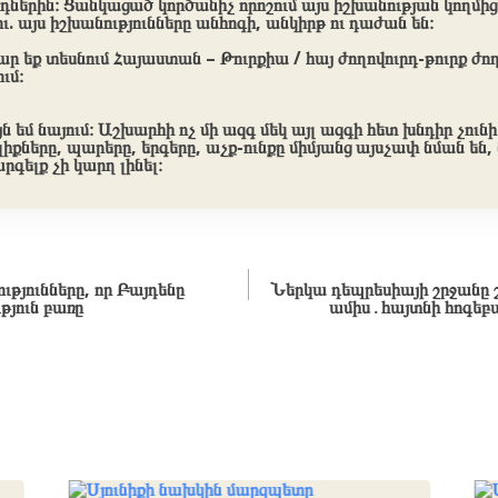
րդներին։ Ցանկացած կործանիչ որոշում այս իշխանության կողմից 
. այս իշխանությունները անհոգի, անկիրթ ու դաժան են։
ար եք տեսնում
Հայաստան – Թուրքիա / հայ ժողովուրդ-թուրք ժող
ւմ։
յն եմ նայում։ Աշխարհի ոչ մի ազգ մեկ այլ ազգի հետ խնդիր չու
լիքները, պարերը, երգերը, աչք-ունքը միմյանց այսչափ նման են
րգելք չի կարղ լինել։
ությունները, որ Բայդենը
Ներկա դեպրեսիայի շրջանը շ
յուն բառը
ամիս․հայտնի հոգեբա