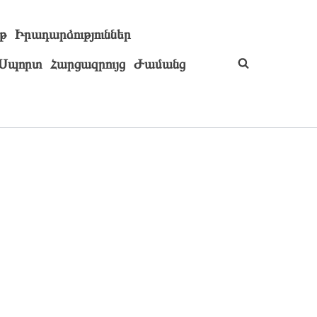
թ
Իրադարձություններ
Սպորտ
Հարցազրույց
Ժամանց