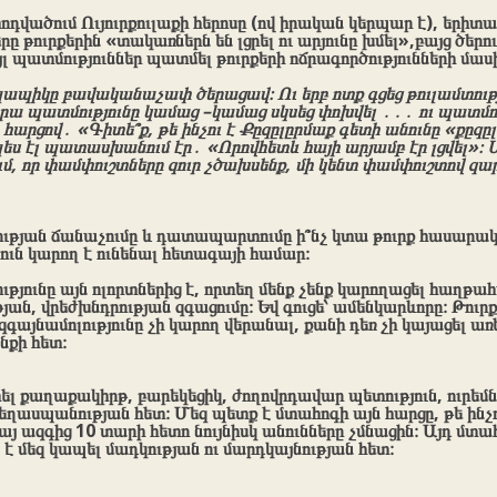
ոդվածում Ույուրքուլաքի հերոսը (ով իրական կերպար է), երի
րը թուրքերին «տակառներն են լցրել ու արյունը խմել»,բայց ծեր
այլ պատմություններ պատմել թուրքերի ոճրագործությունների մաս
ապիկը բավականաչափ ծերացավ։ Ու երբ ոտք գցեց թուլամտու
րա պատմությունը կամաց –կամաց սկսեց փոխվել ․․․ ու պատմու
յն հարցով․ «Գիտե՞ք, թե ինչու է Քըզըլըրմաք գետի անունը «քըզը
ես էլ պատասխանում էր․ «Որովհետև հայի արյամբ էր լցվել»։ 
ւմ, որ փամփուշտները զուր չծախսենք, մի կենտ փամփուշտով զար
ւթյան ճանաչումը և դատապարտումը ի՞նչ կտա թուրք հասարակո
ուն կարող է ունենալ հետագայի համար։
թյունը այն ոլորտներից է, որտեղ մենք չենք կարողացել հաղթահ
յան, վրեժխնդրության զգացումը։ Եվ գուցե՝ ամենկարևորը։ Թուր
այնամոլությունը չի կարող վերանալ, քանի դեռ չի կայացել առե
քի հետ։
րտել քաղաքակիրթ, բարեկեցիկ, ժողովրդավար պետություն, ուրե
ցեղասպանության հետ։ Մեզ պետք է մտահոգի այն հարցը, թե ինչ
հայ ազգից 10 տարի հետո նույնիսկ անունները չմնացին։ Այդ մտահ
 է մեզ կապել մադկության ու մարդկայնության հետ։