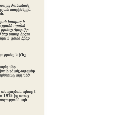
տասարդ ժամանակ
ության տարիներին
ին։
թյան խաղաղ և
թյունն արդեն
լ ըրմաք (կարմիր
Մենք տասը հոգու
կում, գետն էինք
ւթյանը և ի՞նչ
արել մեր
քիայի բնակչությանը
րեսումը այդ մեծ
մն անպայման պետք է
ու 1915-ից առաջ
ոգությունն այն