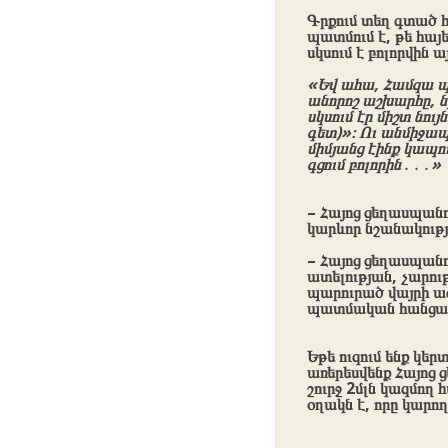
Գրքում տեղ գտած հ
պատմում է, թե հայե
սկսում է բոլորվին 
«Եվ ահա, Համզա պ
անորոշ աշխարհը, ն
սկսում էր միշտ նու
գետ)»։ Ու անմիջապ
միմյանց էինք կապո
գցում բոլորին․․․»
–
Հայոց ցեղասպանո
կարևոր նշանակությ
– Հայոց ցեղասպանու
ատելության, չարութ
պարուրած վայրի ազգ
պատմական հանցան
Եթե ուզում ենք կե
առերեսվենք Հայոց 
շուրջ 2մլն կազմող 
օղակն է, որը կարող