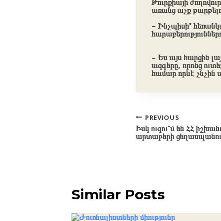
Թուրքիայի ժողովու
առանց աչք թարթելու
– Ի
նչպիսի՞ հեռանկ
հարաբերություններո
– Ես այս հարցին լա
ազգերը, որոնց ուտե
համար որևէ չնչին ա
Post
PREVIOUS
Իսկ ուզու՞մ են ՀՀ իշխան
navigation
արտաբերի ցեղասպանութ
Similar Posts