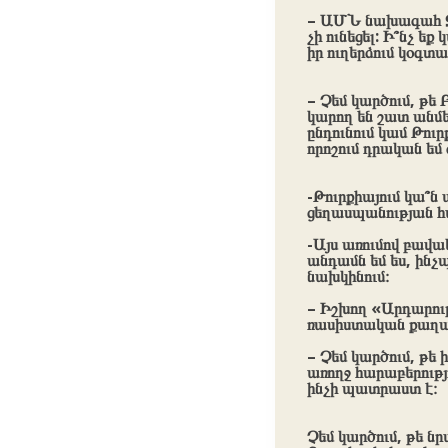
– ԱՄՆ նախագահ Ջո
չի ունեցել: Ի՞նչ ե
իր ուղերձում կօգտ
– Չեմ կարծում, թե
կարող են շատ անմե
ընդունում կամ Թու
որոշում դրական եմ
-Թուրքիայում կա՞ն
ցեղասպանության հար
-Այս առումով բավ
անդամն եմ ես, ինչ
նախկինում։
– Իշխող «Արդարութ
ռասիստական քաղաք
– Չեմ կարծում, թե 
առողջ հարաբերությ
ինչի պատրաստ է։
Չեմ կարծում, թե նր