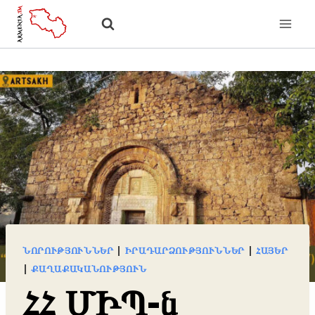
Skip
to
content
ՆՈՐՈՒԹՅՈՒՆՆԵՐ
|
ԻՐԱԴԱՐՁՈՒԹՅՈՒՆՆԵՐ
|
ՀԱՅԵՐ
|
ՔԱՂԱՔԱԿԱՆՈՒԹՅՈՒՆ
ՀՀ ՄԻՊ-ն